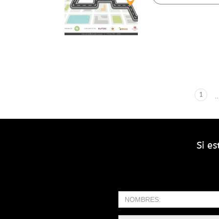
1
..
Si e