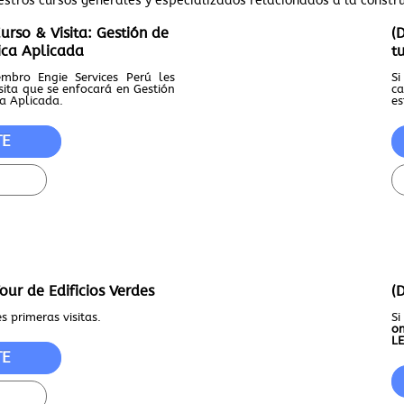
estros cursos generales y especializados relacionados a la constr
rso & Visita: Gestión de
(
tica Aplicada
t
mbro Engie Services Perú les
Si
sita que se enfocará en Gestión
ca
ca Aplicada.
es
TE
ur de Edificios Verdes
(
s primeras visitas.
S
o
LE
TE