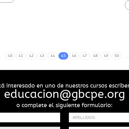
40
41
42
43
44
45
46
47
48
49
50
.
..
stá interesado en uno de nuestros cursos escríbe
educacion@gbcpe.org
o complete el siguiente formulario: