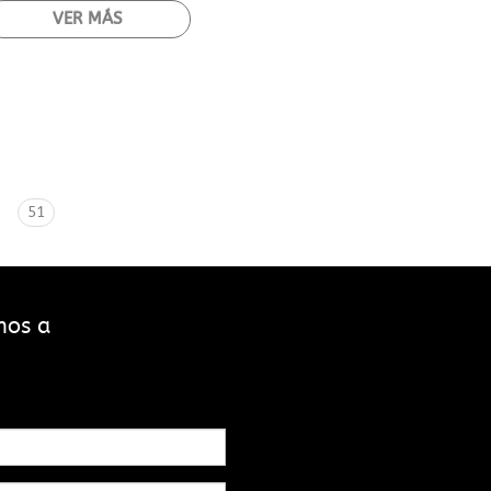
VER MÁS
51
.
nos a