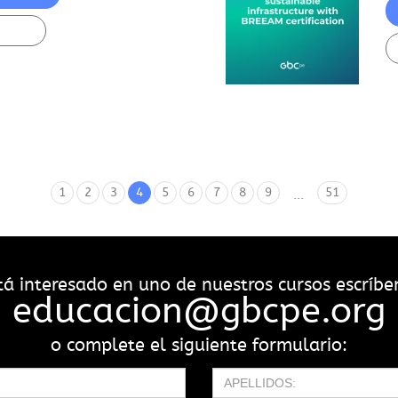
1
2
3
4
5
6
7
8
9
51
...
stá interesado en uno de nuestros cursos escríbe
educacion@gbcpe.org
o complete el siguiente formulario: