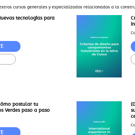
estros cursos generales y especializados relacionados a la constr
uevas tecnologías para
C
i
Co
TE
ómo postular tu
(
os Verdes paso a paso
s
ce
Co
TE